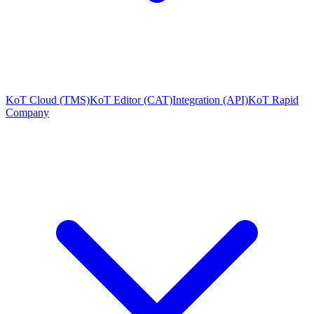
KoT Cloud (TMS)
KoT Editor (CAT)
Integration (API)
KoT Rapid
Company