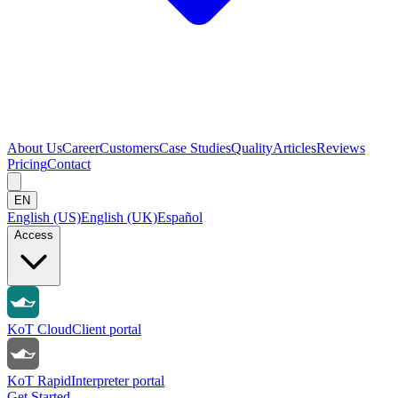
About Us
Career
Customers
Case Studies
Quality
Articles
Reviews
Pricing
Contact
EN
English (US)
English (UK)
Español
Access
KoT Cloud
Client portal
KoT Rapid
Interpreter portal
Get Started