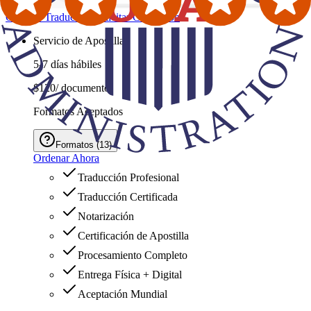
Ordenar Traducción
Solicitar Cotización
Servicio de Apostilla
5-7 días hábiles
$120
/ documento
Formatos Aceptados
Formatos
(
13
)
Ordenar Ahora
Traducción Profesional
Traducción Certificada
Notarización
Certificación de Apostilla
Procesamiento Completo
Entrega Física + Digital
Aceptación Mundial