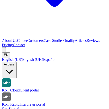
About Us
Career
Customers
Case Studies
Quality
Articles
Reviews
Pricing
Contact
EN
English (US)
English (UK)
Español
Access
KoT Cloud
Client portal
KoT Rapid
Interpreter portal
Get Started