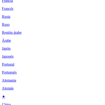
Francia
Francés
Rusia
Ruso
Región árabe
Árabe
Japón
Japonés
Portugal
Portugués
Alemania
Alemán
★
China