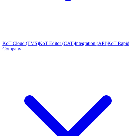
KoT Cloud (TMS)
KoT Editor (CAT)
Integration (API)
KoT Rapid
Company