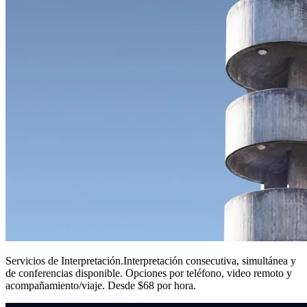
Servicios de Interpretación
.
Interpretación consecutiva, simultánea y
de conferencias disponible. Opciones por teléfono, video remoto y
acompañamiento/viaje. Desde $68 por hora.