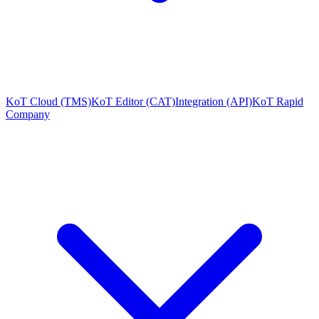
KoT Cloud (TMS)
KoT Editor (CAT)
Integration (API)
KoT Rapid
Company