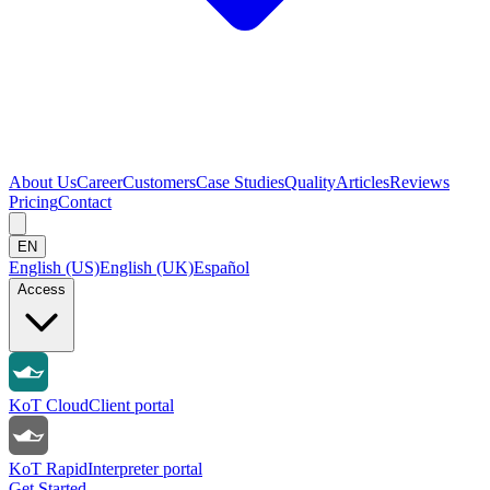
About Us
Career
Customers
Case Studies
Quality
Articles
Reviews
Pricing
Contact
EN
English (US)
English (UK)
Español
Access
KoT Cloud
Client portal
KoT Rapid
Interpreter portal
Get Started