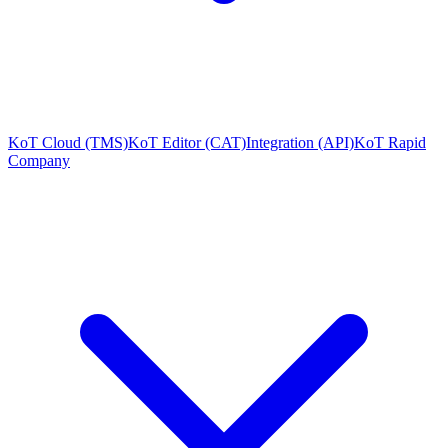
KoT Cloud (TMS)
KoT Editor (CAT)
Integration (API)
KoT Rapid
Company