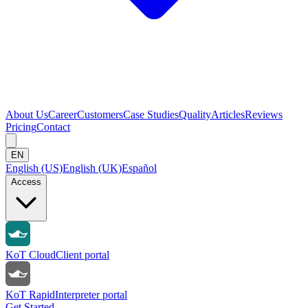
About Us
Career
Customers
Case Studies
Quality
Articles
Reviews
Pricing
Contact
EN
English (US)
English (UK)
Español
Access
KoT Cloud
Client portal
KoT Rapid
Interpreter portal
Get Started