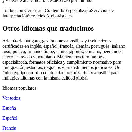
y video de alta calidad. Desde $1.20 por minuto.
Traducción Certificada
Contenido Especializado
Servicios de
Interpretación
Servicios Audiovisuales
Otros idiomas
que traducimos
Además de húngaro, gestionamos apostillas y traducciones
certificadas en inglés, español, francés, alemán, portugués, italiano,
ruso, polaco, rumano, árabe, chino, japonés, coreano, neerlandés,
checo, eslovaco y ucraniano. Mantenemos terminología
especializada, formatos oficiales y cumplimiento normativo para
inmigración, estudios, negocios y procedimientos judiciales. Un
único equipo coordina traducción, notarización y apostilla para
múltiples idiomas con la misma calidad global.
Idiomas populares
Ver todos
España
Español
Francia