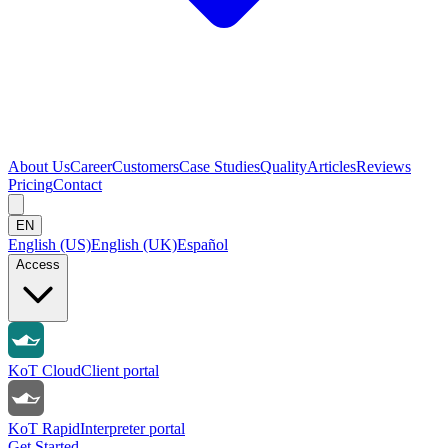
About Us
Career
Customers
Case Studies
Quality
Articles
Reviews
Pricing
Contact
EN
English (US)
English (UK)
Español
Access
KoT Cloud
Client portal
KoT Rapid
Interpreter portal
Get Started