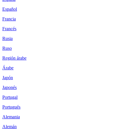
Español
Francia
Francés
Rusia
Ruso
Región árabe
Árabe
Japón
Japonés
Portugal
Portugués
Alemania
Alemán