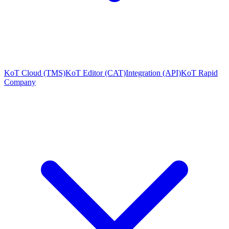
KoT Cloud (TMS)
KoT Editor (CAT)
Integration (API)
KoT Rapid
Company