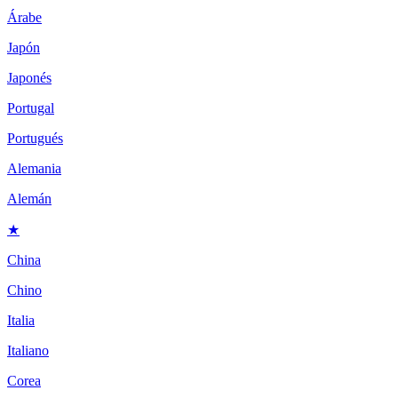
Árabe
Japón
Japonés
Portugal
Portugués
Alemania
Alemán
★
China
Chino
Italia
Italiano
Corea