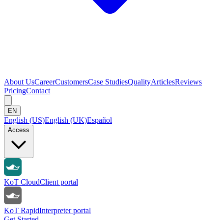
About Us
Career
Customers
Case Studies
Quality
Articles
Reviews
Pricing
Contact
EN
English (US)
English (UK)
Español
Access
KoT Cloud
Client portal
KoT Rapid
Interpreter portal
Get Started