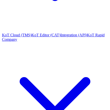
KoT Cloud (TMS)
KoT Editor (CAT)
Integration (API)
KoT Rapid
Company