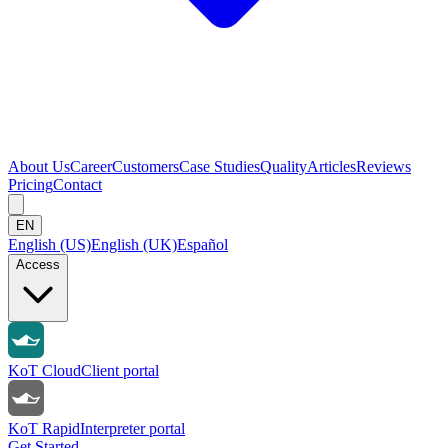
About Us
Career
Customers
Case Studies
Quality
Articles
Reviews
Pricing
Contact
EN
English (US)
English (UK)
Español
Access
KoT Cloud
Client portal
KoT Rapid
Interpreter portal
Get Started