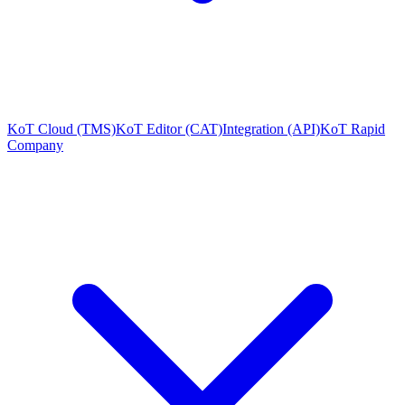
KoT Cloud (TMS)
KoT Editor (CAT)
Integration (API)
KoT Rapid
Company