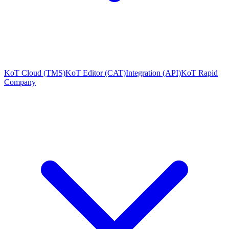
KoT Cloud (TMS)
KoT Editor (CAT)
Integration (API)
KoT Rapid
Company