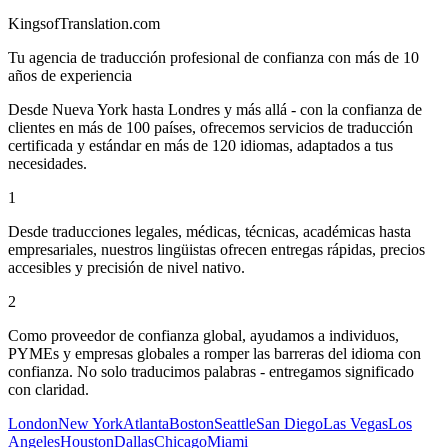
KingsofTranslation.com
Tu agencia de traducción profesional de confianza con más de 10
años de experiencia
Desde Nueva York hasta Londres y más allá - con la confianza de
clientes en más de 100 países, ofrecemos servicios de traducción
certificada y estándar en más de 120 idiomas, adaptados a tus
necesidades.
1
Desde traducciones legales, médicas, técnicas, académicas hasta
empresariales, nuestros lingüistas ofrecen entregas rápidas, precios
accesibles y precisión de nivel nativo.
2
Como proveedor de confianza global, ayudamos a individuos,
PYMEs y empresas globales a romper las barreras del idioma con
confianza. No solo traducimos palabras - entregamos significado
con claridad.
London
New York
Atlanta
Boston
Seattle
San Diego
Las Vegas
Los
Angeles
Houston
Dallas
Chicago
Miami