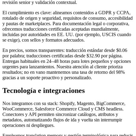
revisión senior y validación contextual.
El cumplimiento es clave: alineamos contenidos a GDPR y CCPA,
rotulado de origen y seguridad, requisitos de consumo, accesibilidad
y pautas de marketplaces. Para documentación legal o corporativa,
ofrecemos traducciones certificadas aceptadas mundialmente,
incluidas por autoridades en EE. UU. (por ejemplo, USCIS cuando
se exige), con sellos y formatos adecuados.
En precios, somos transparentes: traducción estándar desde $0.06
por palabra; traducciones certificadas desde $32.90 por página.
Entregas habituales en 24–48 horas para lotes pequeños y opciones
urgentes para lanzamientos. Nuestra atención al cliente prioriza
resultados; no en vano mantenemos una tasa de retorno del 98%
gracias a un soporte proactivo y personalizado.
Tecnología
e integraciones
Nos integramos con su stack: Shopify, Magento, BigCommerce,
WooCommerce, Salesforce Commerce Cloud y CMS headless.
Conectores y API permiten sincronizar catálogos, atributos y
metadatos, automatizando flujos de ida y vuelta sin interrumpir
operaciones ni despliegues.
Empleamos translation memory y gestión terminológica para reducir