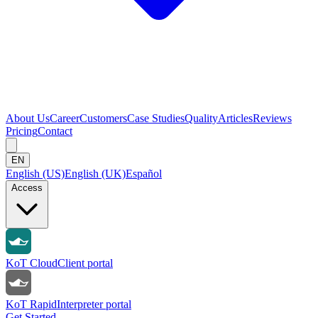
About Us
Career
Customers
Case Studies
Quality
Articles
Reviews
Pricing
Contact
EN
English (US)
English (UK)
Español
Access
KoT Cloud
Client portal
KoT Rapid
Interpreter portal
Get Started