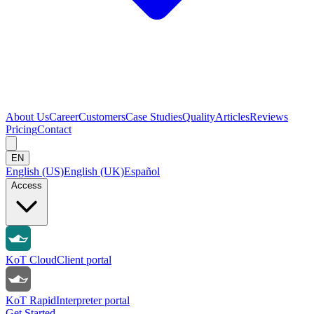
About Us
Career
Customers
Case Studies
Quality
Articles
Reviews
Pricing
Contact
EN
English (US)
English (UK)
Español
Access
KoT Cloud
Client portal
KoT Rapid
Interpreter portal
Get Started