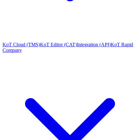
KoT Cloud (TMS)
KoT Editor (CAT)
Integration (API)
KoT Rapid
Company