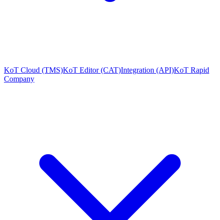
KoT Cloud (TMS)
KoT Editor (CAT)
Integration (API)
KoT Rapid
Company