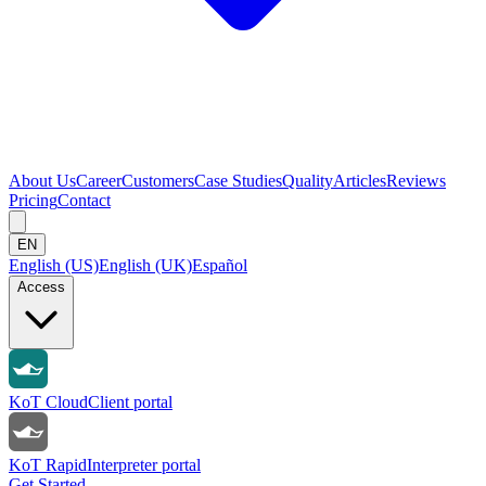
About Us
Career
Customers
Case Studies
Quality
Articles
Reviews
Pricing
Contact
EN
English (US)
English (UK)
Español
Access
KoT Cloud
Client portal
KoT Rapid
Interpreter portal
Get Started